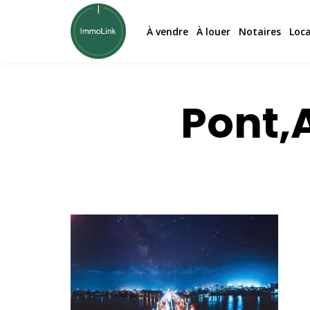
À vendre
À louer
Notaires
Loc
Pont,