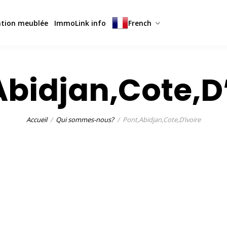
ation meublée
ImmoLink info
French
Abidjan,Cote,D’
Accueil
Qui sommes-nous?
Pont,Abidjan,Cote,D’ivoire