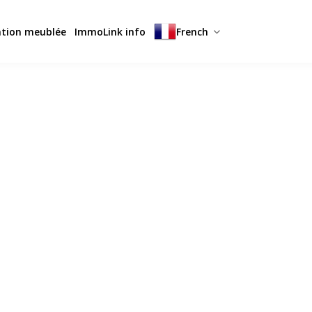
ation meublée
ImmoLink info
French