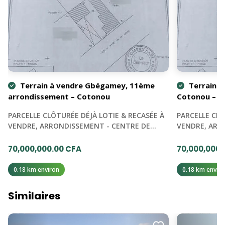
Terrain à vendre Gbégamey, 11ème
Terrain à
arrondissement – Cotonou
Cotonou – B
PARCELLE CLÔTURÉE DÉJÀ LOTIE & RECASÉE À
PARCELLE CLÔ
VENDRE, ARRONDISSEMENT - CENTRE DE…
VENDRE, ARR
70,000,000.00 CFA
70,000,000.
0.18 km environ
0.18 km enviro
Similaires