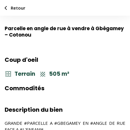
Retour
Parcelle en angle de rue à vendre à Gbégamey
Ajouter aux favoris
Partager
– Cotonou
Coup d'oeil
Terrain
505 m²
Commodités
Description du bien
GRANDE #PARCELLE A #GBEGAMEY EN #ANGLE DE RUE
FACE A #L'ENEAM#