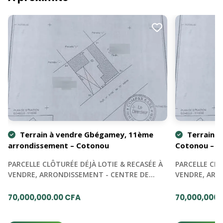
Terrain à vendre Gbégamey, 11ème
Terrain à
arrondissement – Cotonou
Cotonou – B
PARCELLE CLÔTURÉE DÉJÀ LOTIE & RECASÉE À
PARCELLE CLÔ
VENDRE, ARRONDISSEMENT - CENTRE DE…
VENDRE, ARR
70,000,000.00 CFA
70,000,000.