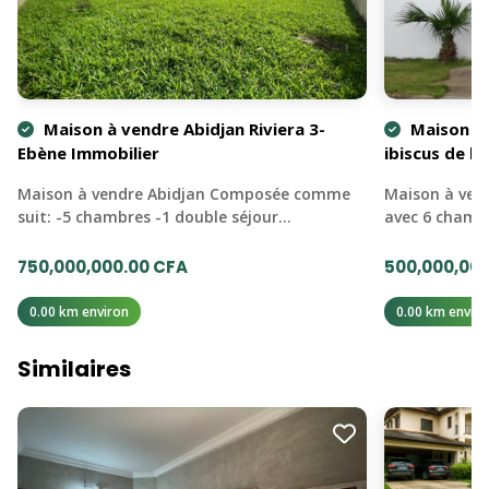
Maison à vendre Abidjan Riviera 3-
Maison à 
Ebène Immobilier
ibiscus de la 
Maison à vendre Abidjan Composée comme
Maison à ven
suit: -5 chambres -1 double séjour…
avec 6 chamb
750,000,000.00 CFA
500,000,000
0.00 km environ
0.00 km enviro
Similaires