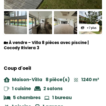
+7 plus
🏡 À vendre – Villa 8 pièces avec piscine |
Cocody Riviera 3
Coup d'oeil
Maison-Villa
8 pièce(s)
1240 m²
1 cuisine
2 salons
5 chambres
1 bureau