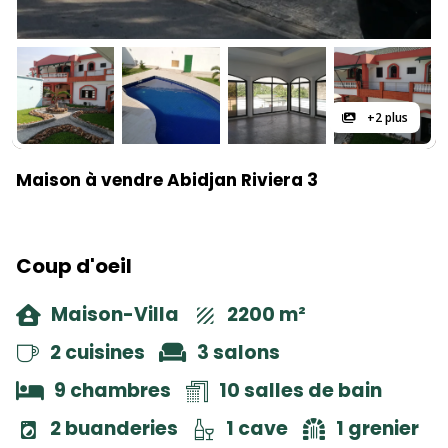
+2 plus
Maison à vendre Abidjan Riviera 3
Coup d'oeil
Maison-Villa
2200 m²
2 cuisines
3 salons
9 chambres
10 salles de bain
2 buanderies
1 cave
1 grenier