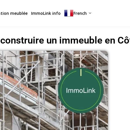
ation meublée
ImmoLink info
French
onstruire un immeuble en Côt