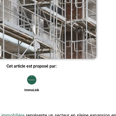
Cet article est proposé par:
ImmoLink
 immobilière
représente un secteur en pleine expansion en 