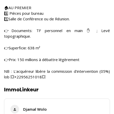
🏠AU PREMIER
5️⃣ Pièces pour bureau
1️⃣Salle de Conférence ou de Réunion.
👉Documents: TF personnel en main ✋ ; Levé
topographique.
👉Superficie: 638 m²
👉Prix: 150 millions à débattre légèrement
NB : L'acquéreur libère la commission d'intervention (05%)
lob 💥+22956251018💥
ImmoLinkeur
Djamal Wolo