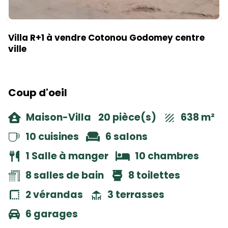
Villa R+1 à vendre Cotonou Godomey centre
ville
Coup d'oeil
Maison-Villa
20 pièce(s)
638 m²
10 cuisines
6 salons
1 Salle à manger
10 chambres
8 salles de bain
8 toilettes
2 vérandas
3 terrasses
6 garages