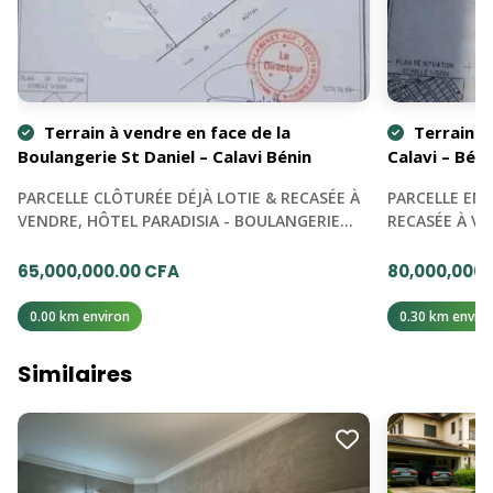
Terrain à vendre en face de la
Terrain l
Boulangerie St Daniel – Calavi Bénin
Calavi – Béni
PARCELLE CLÔTURÉE DÉJÀ LOTIE & RECASÉE À
PARCELLE EN 
VENDRE, HÔTEL PARADISIA - BOULANGERIE…
RECASÉE À V
65,000,000.00 CFA
80,000,000.
0.00 km environ
0.30 km enviro
Similaires