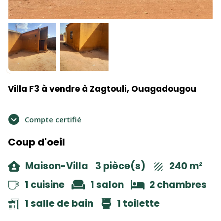
Villa F3 à vendre à Zagtouli, Ouagadougou
Compte certifié
Coup d'oeil
Maison-Villa
3 pièce(s)
240 m²
1 cuisine
1 salon
2 chambres
1 salle de bain
1 toilette