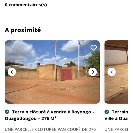
0 commentaires(s)
A proximité
Terrain clôturé à vendre à Rayongo –
Terrain d
Ouagadougou – 276 M²
Ville à Ouag
UNE PARCELLE CLÔTURÉE PAN COUPÉ DE 276
UNE PARCELLE