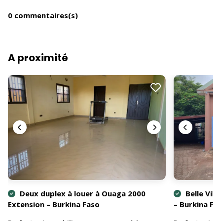
0 commentaires(s)
A proximité
Deux duplex à louer à Ouaga 2000
Belle Vill
Extension – Burkina Faso
– Burkina Fa