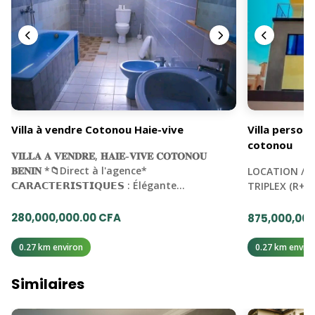
Villa à vendre Cotonou Haie-vive
Villa personn
cotonou
𝐕𝐈𝐋𝐋𝐀 𝐀 𝐕𝐄𝐍𝐃𝐑𝐄, 𝐇𝐀𝐈𝐄-𝐕𝐈𝐕𝐄 𝐂𝐎𝐓𝐎𝐍𝐎𝐔
𝐁𝐄𝐍𝐈𝐍 *📁Direct à l'agence*
LOCATION / V
𝗖𝗔𝗥𝗔𝗖𝗧𝗘𝗥𝗜𝗦𝗧𝗜𝗤𝗨𝗘𝗦 : Élégante…
TRIPLEX (R+2
280,000,000.00 CFA
875,000,000
0.27 km environ
0.27 km enviro
Similaires