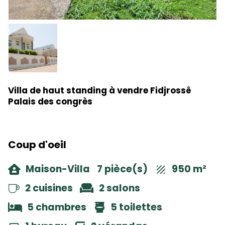
Villa de haut standing à vendre Fidjrossê
Palais des congrès
Coup d'oeil
Maison-Villa
7 pièce(s)
950 m²
2 cuisines
2 salons
5 chambres
5 toilettes