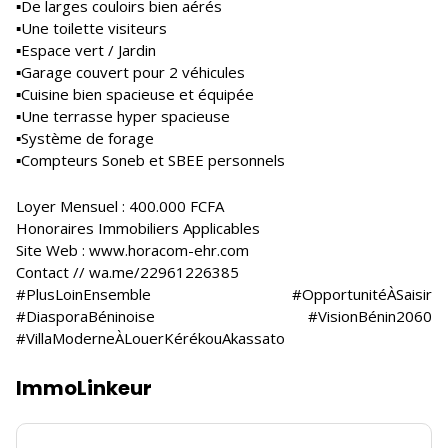
▪️De larges couloirs bien aérés
▪️Une toilette visiteurs
▪️Espace vert / Jardin
▪️Garage couvert pour 2 véhicules
▪️Cuisine bien spacieuse et équipée
▪️Une terrasse hyper spacieuse
▪️Système de forage
▪️Compteurs Soneb et SBEE personnels
Loyer Mensuel : 400.000 FCFA
Honoraires Immobiliers Applicables
Site Web : www.horacom-ehr.com
Contact // wa.me/22961226385
#PlusLoinEnsemble #OpportunitéÀSaisir
#DiasporaBéninoise #VisionBénin2060
#VillaModerneÀLouerKérékouAkassato
ImmoLinkeur