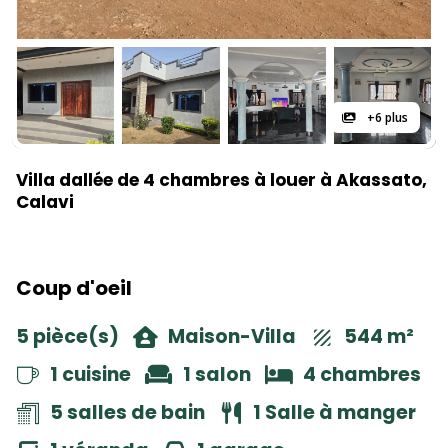
+6 plus
Villa dallée de 4 chambres à louer à Akassato,
Calavi
Coup d'oeil
5 pièce(s)
Maison-Villa
544 m²
1 cuisine
1 salon
4 chambres
5 salles de bain
1 Salle à manger