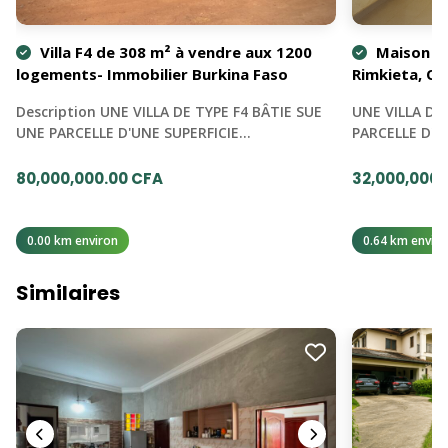
Villa F4 de 308 m² à vendre aux 1200
Maison 3 
logements- Immobilier Burkina Faso
Rimkieta, O
Description UNE VILLA DE TYPE F4 BÂTIE SUE
UNE VILLA DE
UNE PARCELLE D'UNE SUPERFICIE…
PARCELLE D'U
80,000,000.00 CFA
32,000,000.
0.00 km environ
0.64 km enviro
Similaires