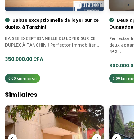
Baisse exceptionnelle de loyer sur ce
Deux appa
duplex à Tanghin!
Ouagadougou
BAISSE EXCEPTIONNELLE DU LOYER SUR CE
Perfector Imm
DUPLEX À TANGHIN ! Perfector Immobilier…
deux apparte
R+2…
350,000.00 CFA
300,000.00
0.00 km environ
0.00 km enviro
Similaires