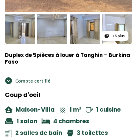
+6 plus
Duplex de 5pièces à louer à Tanghin – Burkina
Faso
Compte certifié
Coup d'oeil
Maison-Villa
1 m²
1 cuisine
1 salon
4 chambres
2 salles de bain
3 toilettes