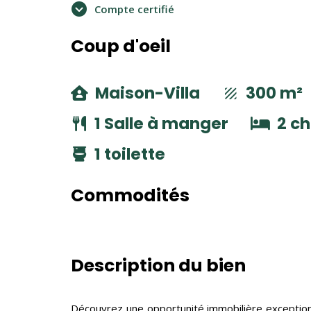
Compte certifié
Coup d'oeil
Maison-Villa
300 m²
1 Salle à manger
2 c
1 toilette
Commodités
Description du bien
Découvrez une opportunité immobilière exceptio