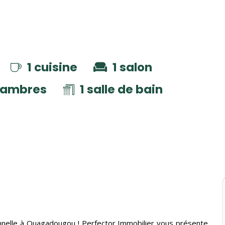
1 cuisine
1 salon
hambres
1 salle de bain
nnelle à Ouagadougou ! Perfector Immobilier vous présente