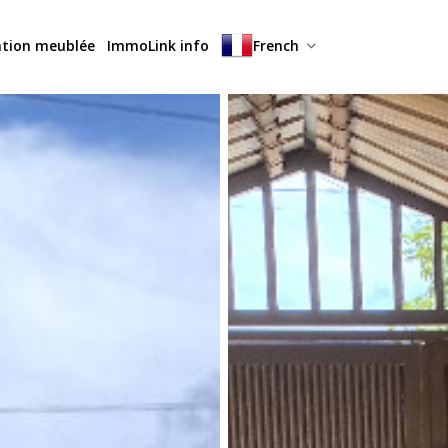
ation meublée
ImmoLink info
French