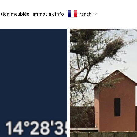
ation meublée
ImmoLink info
French