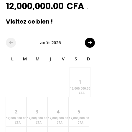
12,000,000.00
CFA
.
Visitez ce bien !
août 2026
L
M
M
J
V
S
D
1
12,000,000.00
CFA
2
3
4
5
12,000,000.00
12,000,000.00
12,000,000.00
12,000,000.00
CFA
CFA
CFA
CFA