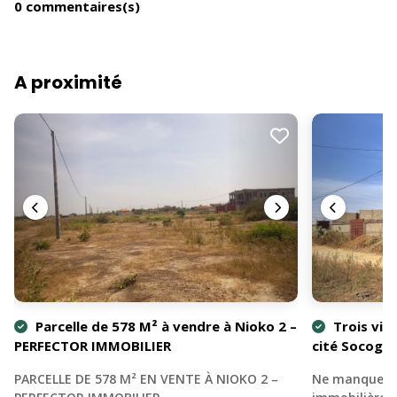
0 commentaires(s)
A proximité
Parcelle de 578 M² à vendre à Nioko 2 –
Trois vill
PERFECTOR IMMOBILIER
cité Socogi
PARCELLE DE 578 M² EN VENTE À NIOKO 2 –
Ne manquez p