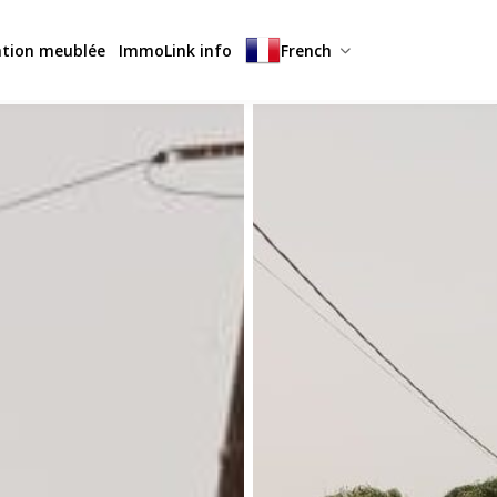
ation meublée
ImmoLink info
French