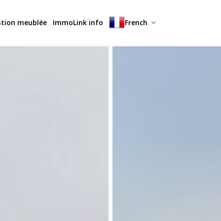
ation meublée
ImmoLink info
French