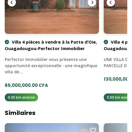
Villa 4 pièces à vendre à la Patte d’Oie,
Villa 4 pi
Ouagadougou-Perfector Immobilier
Ouagadoug
Perfector Immobilier vous présente une
UNE VILLA DE
opportunité exceptionnelle : une magnifique
PARCELLE D'U
villa de…
130,000,000
65,000,000.00 CFA
0.00 km environ
0.00 km enviro
Similaires