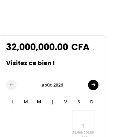
32,000,000.00
CFA
.
Visitez ce bien !
août 2026
L
M
M
J
V
S
D
1
32,000,000.00