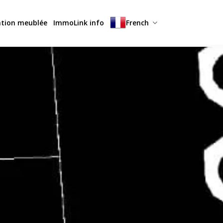
ation meublée
ImmoLink info
French