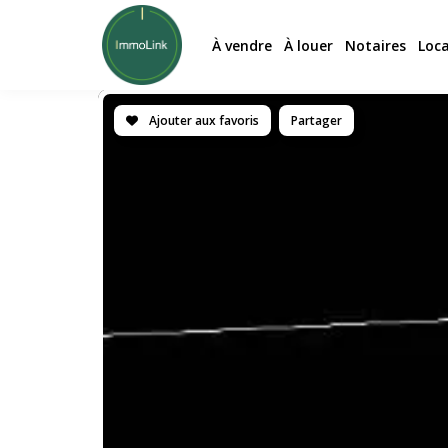
À vendre
À louer
Notaires
Loc
Ajouter aux favoris
Partager