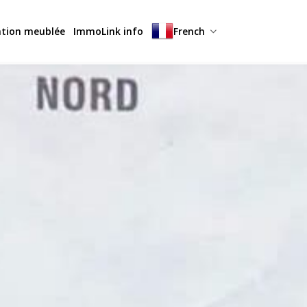
ation meublée
ImmoLink info
French