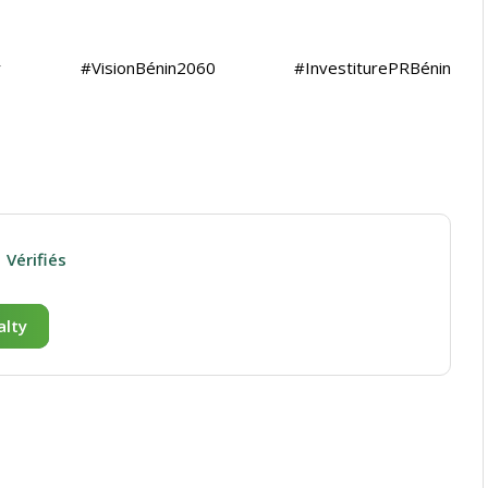
isir #VisionBénin2060 #InvestiturePRBénin
Vérifiés
alty