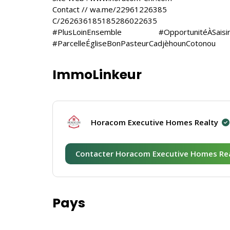
Contact // wa.me/22961226385
C/262636185185286022635
#PlusLoinEnsemble #OpportunitéÀSa
#ParcelleÉgliseBonPasteurCadjèhounCotonou
ImmoLinkeur
Horacom Executive Homes Realty
Contacter Horacom Executive Homes Re
Pays