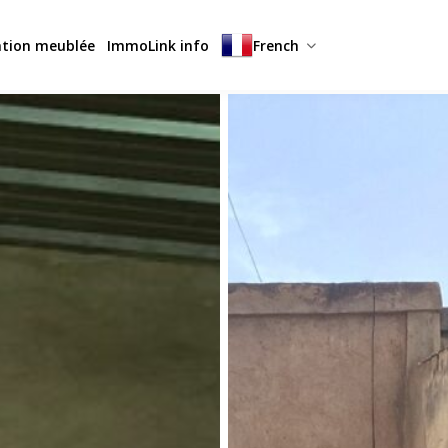
ation meublée
ImmoLink info
French