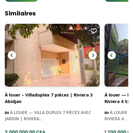
Similaires
À louer – Villaduplex 7 pièces | Riviera 3
À louer — Du
Abidjan
Riviera 4 Syn
🏡 À LOUER — VILLA DUPLEX 7 PIÈCES AVEC
🏡 À LOUER —
JARDIN | RIVIERA…
RIVIERA 4…
3,000,000.00 CFA
1,700,000.0