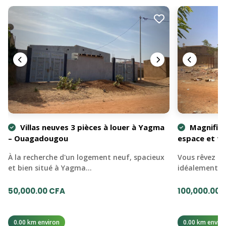
Villas neuves 3 pièces à louer à Yagma
Magnifiqu
– Ouagadougou
espace et fo
À la recherche d'un logement neuf, spacieux
Vous rêvez d'
et bien situé à Yagma…
idéalement s
50,000.00 CFA
100,000.00 
0.00 km environ
0.00 km enviro