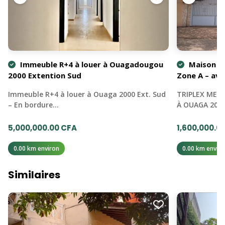
Immeuble R+4 à louer à Ouagadougou
Maison me
2000 Extention Sud
Zone A – ave
Immeuble R+4 à louer à Ouaga 2000 Ext. Sud
TRIPLEX MEUB
– En bordure…
À OUAGA 200
5,000,000.00 CFA
1,600,000.0
0.00 km environ
0.00 km enviro
Similaires