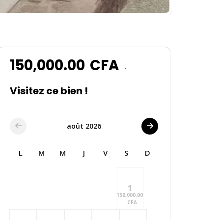
150,000.00
CFA
.
Visitez ce bien !
août 2026
L
M
M
J
V
S
D
1
150,000.00
CFA