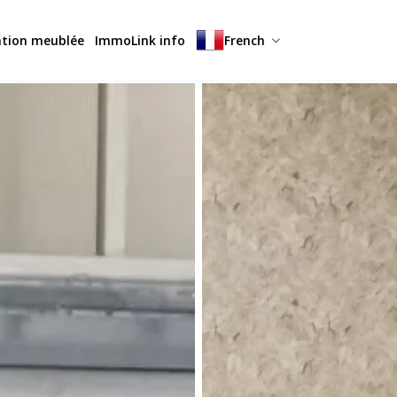
ation meublée
ImmoLink info
French