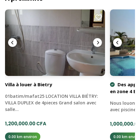
Villa à louer à Bietry
Des appa
en zone 4 Bi
01batim/mafat25 LOCATION VILLA BIÉTRY:
VILLA DUPLEX de 4pieces Grand salon avec
Nous louons 
salle…
avec piscine,
1,200,000.00 CFA
1,000,000.0
0.00 km environ
0.00 km enviro