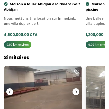
Maison à louer Abidjan à la riviera Golf
Maison à 
Abidjan
piscine
Nous mettons à la location sur ImmoLink,
Une belle mai
une villa duplex de 8…
villa duplex 
4,500,000.00 CFA
1,200,000.0
0.00 km environ
0.00 km enviro
Similaires