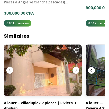
Pièces à Angré 7e tranche(cascades)…
900,000.00
300,000.00 CFA
0.00 km environ
0.00 km enviro
Similaires
À louer – Villaduplex 7 pièces | Riviera 3
À louer — Du
Abidjan
Riviera 4 Syn