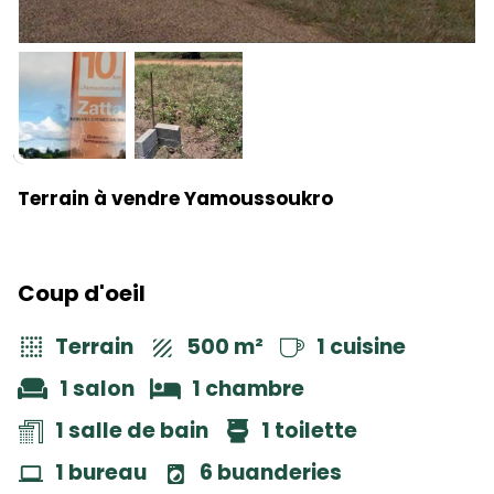
Terrain à vendre Yamoussoukro
Coup d'oeil
Terrain
500 m²
1 cuisine
1 salon
1 chambre
1 salle de bain
1 toilette
1 bureau
6 buanderies