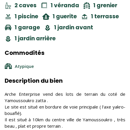
2 caves
1 véranda
1 grenier
1 piscine
1 guerite
1 terrasse
1 garage
1 jardin avant
1 jardin arrière
Commodités
Atypique
Description du bien
Arche Enterprise vend des lots de terrain du coté de
Yamoussoukro zatta .
Le site est situé en bordure de voie principale ( l'axe yakro-
bouaflé).
Il est situé à 10km du centre ville de Yamoussoukro , très
beau , plat et propre terrain .