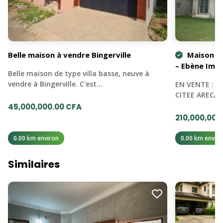
Belle maison à vendre Bingerville
Maison à 
– Ebène Immo
Belle maison de type villa basse, neuve à
vendre à Bingerville. C'est…
EN VENTE : B
CITEE ARECAS
45,000,000.00 CFA
210,000,000
0.00 km environ
0.00 km enviro
Similaires