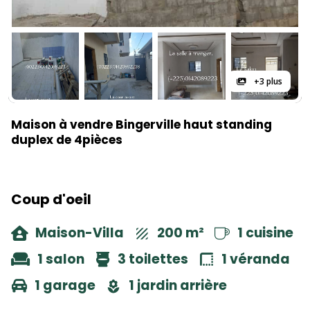
+3 plus
Maison à vendre Bingerville haut standing
duplex de 4pièces
Coup d'oeil
Maison-Villa
200 m²
1 cuisine
1 salon
3 toilettes
1 véranda
1 garage
1 jardin arrière