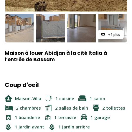
+1 plus
Maison à louer Abidjan à la cité Italia à
l’entrée de Bassam
Coup d'oeil
Maison-Villa
1 cuisine
1 salon
2 chambres
2 salles de bain
2 toilettes
1 buanderie
1 terrasse
1 garage
1 jardin avant
1 jardin arrière