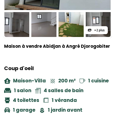
+2 plus
Maison à vendre Abidjan à Angré Djorogobiter
Coup d'oeil
Maison-Villa
200 m²
1 cuisine
1 salon
4 salles de bain
4 toilettes
1 véranda
1 garage
1 jardin avant