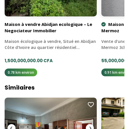
Maison à vendre Abidjan ecologique – Le
Maison à 
Negociateur Immobilier
Mermoz
Maison écologique à vendre, Situé en Abidjan
Vente d'une p
Côte d'Ivoire au quartier résidentiel…
Mermoz 3cha
1,500,000,000.00 CFA
55,000,000.
0.78 km environ
0.91 km enviro
Similaires