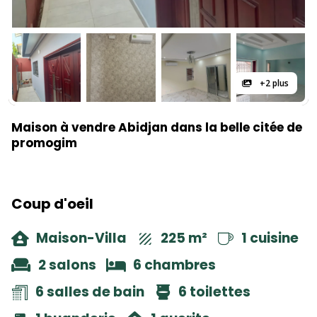
+2 plus
Maison à vendre Abidjan dans la belle citée de
promogim
Coup d'oeil
Maison-Villa
225 m²
1 cuisine
2 salons
6 chambres
6 salles de bain
6 toilettes