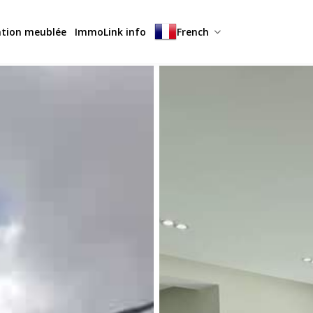
ation meublée
ImmoLink info
French