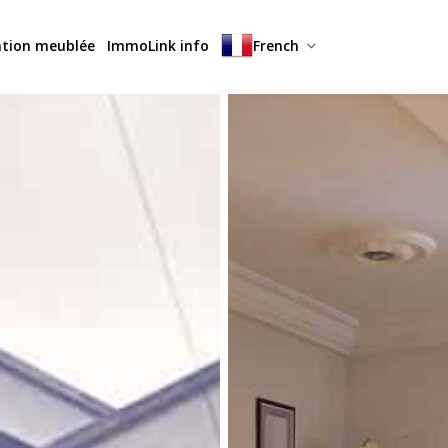
ation meublée
ImmoLink info
French