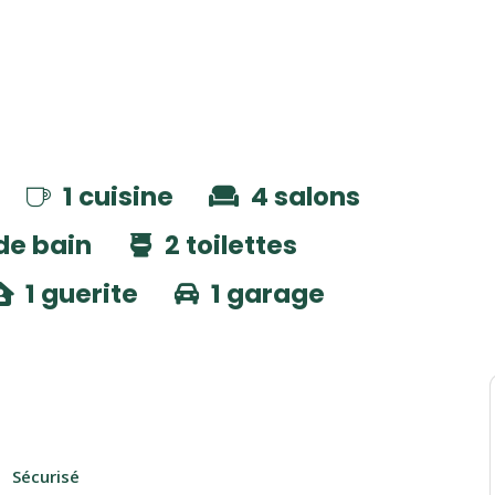
1 cuisine
4 salons
 de bain
2 toilettes
1 guerite
1 garage
Sécurisé