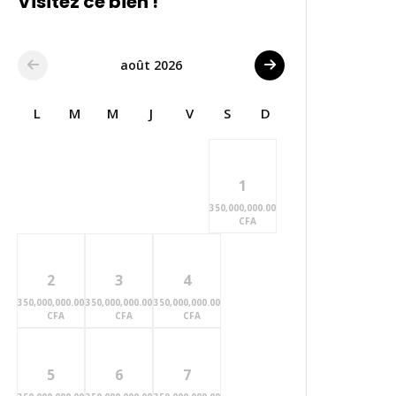
Visitez ce bien !
août 2026
L
M
M
J
V
S
D
1
350,000,000.00
CFA
2
3
4
350,000,000.00
350,000,000.00
350,000,000.00
CFA
CFA
CFA
5
6
7