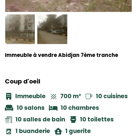
Immeuble à vendre Abidjan 7ème tranche
Coup d'oeil
Immeuble
700 m²
10 cuisines
10 salons
10 chambres
10 salles de bain
10 toilettes
1 buanderie
1 guerite