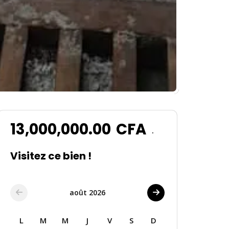
13,000,000.00
CFA
.
Visitez ce bien !
août 2026
L
M
M
J
V
S
D