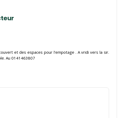
cteur
vert et des espaces pour l'empotage . A vridi vers la sir.
sible. Au 0141463807