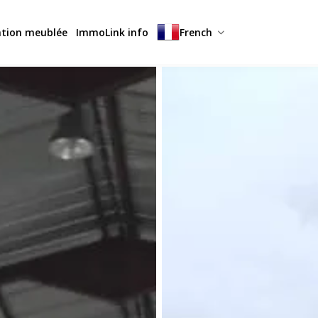
ation meublée
ImmoLink info
French