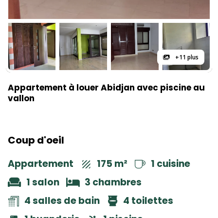
+11 plus
Appartement à louer Abidjan avec piscine au
vallon
Coup d'oeil
Appartement
175 m²
1 cuisine
1 salon
3 chambres
4 salles de bain
4 toilettes