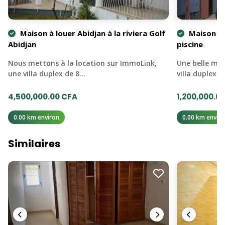
Maison à louer Abidjan à la riviera Golf
Maison à 
Abidjan
piscine
Nous mettons à la location sur ImmoLink,
Une belle mai
une villa duplex de 8…
villa duplex 
4,500,000.00 CFA
1,200,000.0
0.00 km environ
0.00 km enviro
Similaires