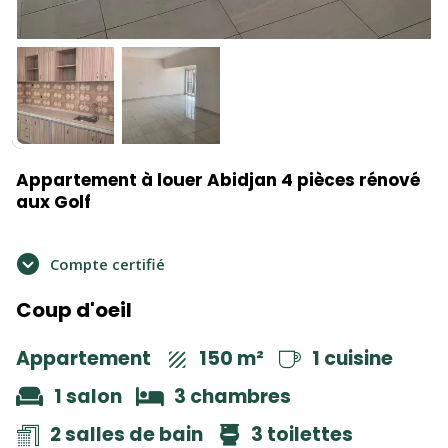
Appartement à louer Abidjan 4 pièces rénové
aux Golf
Compte certifié
Coup d'oeil
Appartement
150 m²
1 cuisine
1 salon
3 chambres
2 salles de bain
3 toilettes