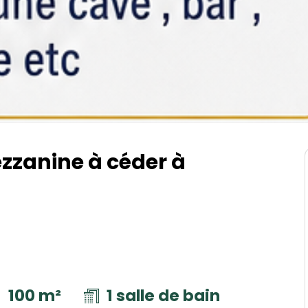
zanine à céder à
100 m²
1 salle de bain