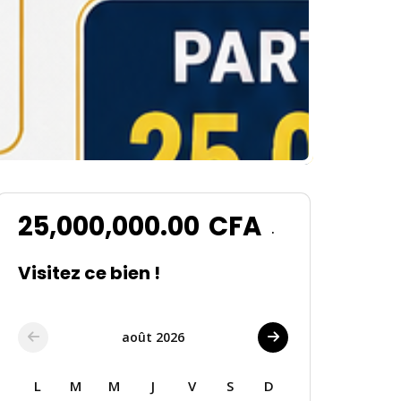
25,000,000.00
CFA
.
Visitez ce bien !
août 2026
L
M
M
J
V
S
D