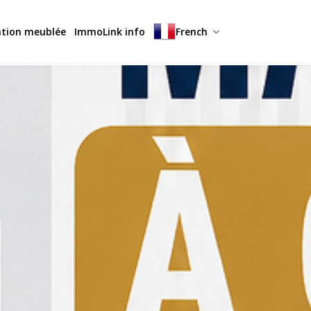
ation meublée
ImmoLink info
French