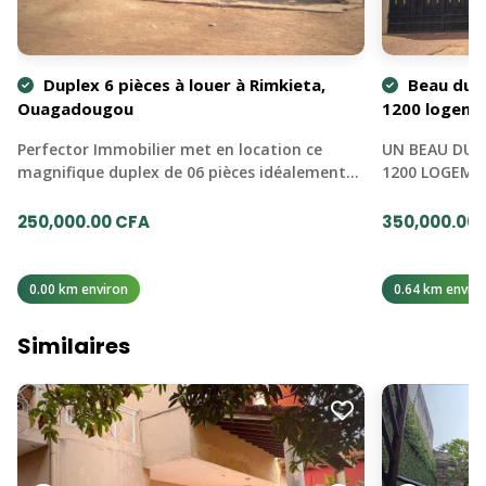
Duplex 6 pièces à louer à Rimkieta,
Beau dupl
Ouagadougou
1200 logeme
Perfector Immobilier met en location ce
UN BEAU DUPL
magnifique duplex de 06 pièces idéalement…
1200 LOGEME
250,000.00 CFA
350,000.00
0.00 km environ
0.64 km enviro
Similaires