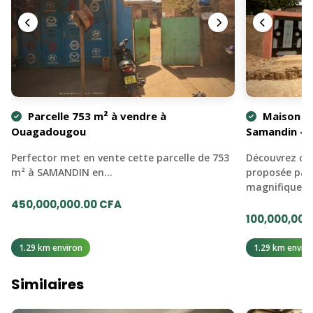
Parcelle 753 m² à vendre à
Maison 4 
Ouagadougou
Samandin –
Perfector met en vente cette parcelle de 753
Découvrez cet
m² à SAMANDIN en…
proposée par
magnifique vi
450,000,000.00 CFA
100,000,000
1.29 km environ
1.29 km enviro
Similaires