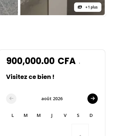
+1 plus
900,000.00
CFA
.
Visitez ce bien !
août 2026
L
M
M
J
V
S
D