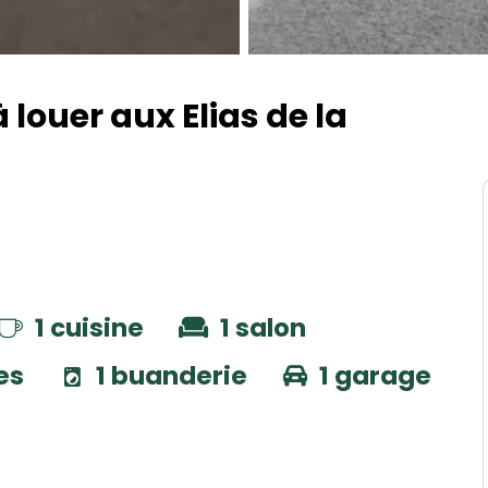
louer aux Elias de la
1 cuisine
1 salon
tes
1 buanderie
1 garage