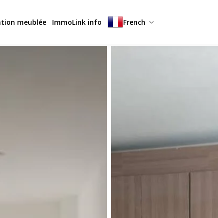
ation meublée
ImmoLink info
French