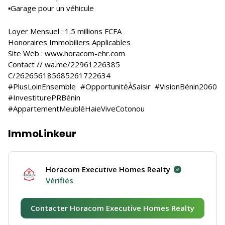
▪️Garage pour un véhicule
Loyer Mensuel : 1.5 millions FCFA
Honoraires Immobiliers Applicables
Site Web : www.horacom-ehr.com
Contact // wa.me/22961226385
C/262656185685261722634
#PlusLoinEnsemble #OpportunitéÀSaisir #VisionBénin2060
#InvestiturePRBénin
#AppartementMeubléHaieViveCotonou
ImmoLinkeur
Horacom Executive Homes Realty
Vérifiés
Contacter Horacom Executive Homes Realty