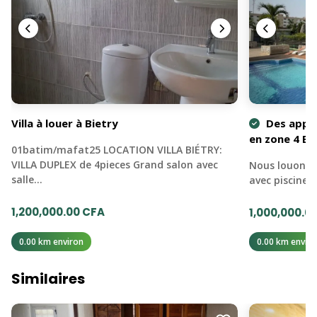
Villa à louer à Bietry
Des appa
en zone 4 Bi
01batim/mafat25 LOCATION VILLA BIÉTRY:
VILLA DUPLEX de 4pieces Grand salon avec
Nous louons 
salle…
avec piscine,
1,200,000.00 CFA
1,000,000.0
0.00 km environ
0.00 km enviro
Similaires