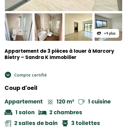
+9 plus
Appartement de 3 pièces à louer à Marcory
Bietry – Sandra K Immobilier
Compte certifié
Coup d'oeil
Appartement
120 m²
1 cuisine
1 salon
2 chambres
2 salles de bain
3 toilettes