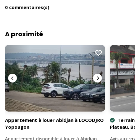
0 commentaires(s)
A proximité
Appartement à louer Abidjan à LOCODJRO
Terrain c
Yopougon
Plateau, Bou
Appartement disponible à louer à Abidjan.
Avis aux gran