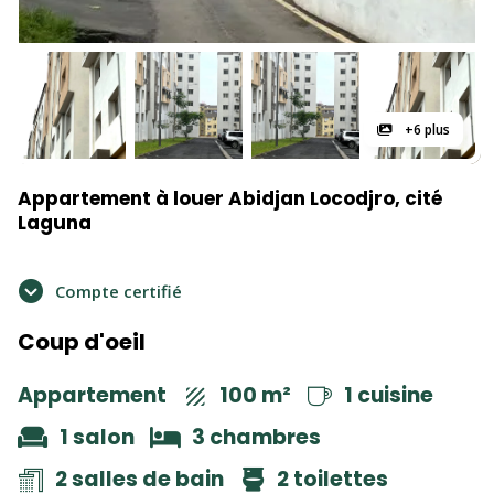
+6 plus
Appartement à louer Abidjan Locodjro, cité
Laguna
Compte certifié
Coup d'oeil
Appartement
100 m²
1 cuisine
1 salon
3 chambres
2 salles de bain
2 toilettes