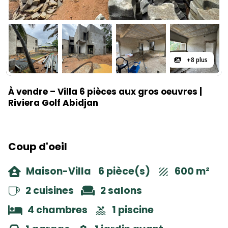
+8 plus
À vendre – Villa 6 pièces aux gros oeuvres |
Riviera Golf Abidjan
Coup d'oeil
Maison-Villa
6 pièce(s)
600 m²
2 cuisines
2 salons
4 chambres
1 piscine