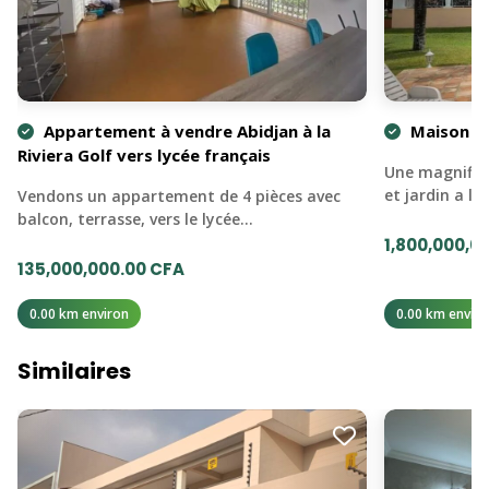
Appartement à vendre Abidjan à la
Maison à 
Riviera Golf vers lycée français
Une magnifiqu
et jardin a la
Vendons un appartement de 4 pièces avec
balcon, terrasse, vers le lycée…
1,800,000,0
135,000,000.00 CFA
0.00 km environ
0.00 km enviro
Similaires