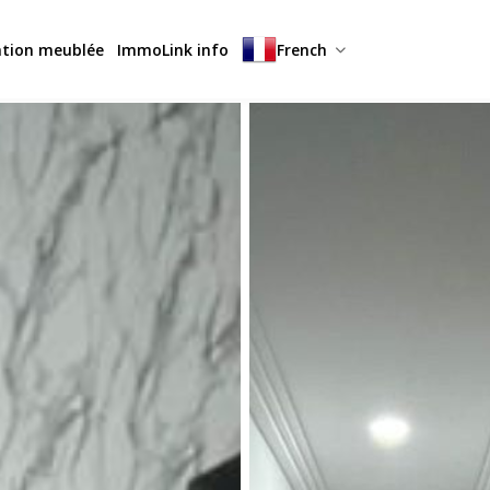
ation meublée
ImmoLink info
French