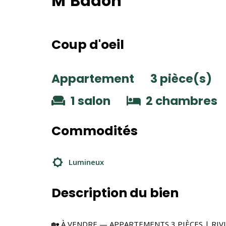
M’Badon
Coup d'oeil
Appartement
3 pièce(s)
1 salon
2 chambres
Commodités
Lumineux
Description du bien
🏡 À VENDRE — APPARTEMENTS 3 PIÈCES | RIV