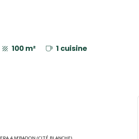
100 m²
1 cuisine
IERA 4 M’BADON (CITÉ BLANCHE)