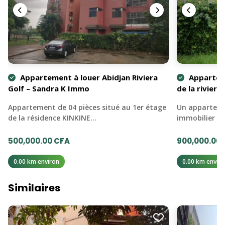
Appartement à louer Abidjan Riviera
Apparteme
Golf – Sandra K Immo
de la riviera
Appartement de 04 pièces situé au 1er étage
Un appartemen
de la résidence KINKINE…
immobilier e
500,000.00 CFA
900,000.00
0.00 km environ
0.00 km enviro
Similaires