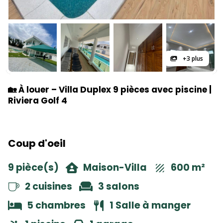
+3 plus
🏡 À louer – Villa Duplex 9 pièces avec piscine |
Riviera Golf 4
Coup d'oeil
9 pièce(s)
Maison-Villa
600 m²
2 cuisines
3 salons
5 chambres
1 Salle à manger